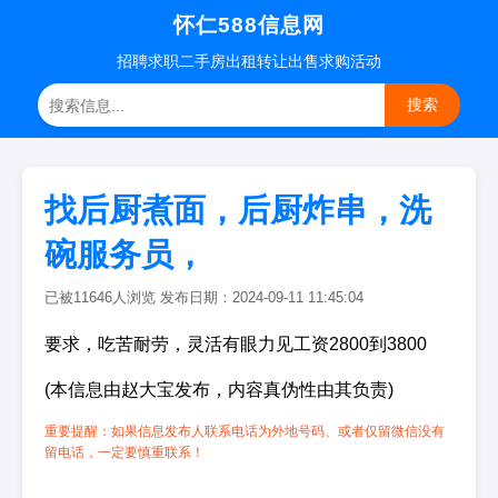
怀仁588信息网
招聘
求职
二手房
出租转让
出售求购
活动
搜索
找后厨煮面，后厨炸串，洗
碗服务员，
已被11646人浏览 发布日期：2024-09-11 11:45:04
要求，吃苦耐劳，灵活有眼力见工资2800到3800
(本信息由赵大宝发布，内容真伪性由其负责)
重要提醒：如果信息发布人联系电话为外地号码、或者仅留微信没有
留电话，一定要慎重联系！