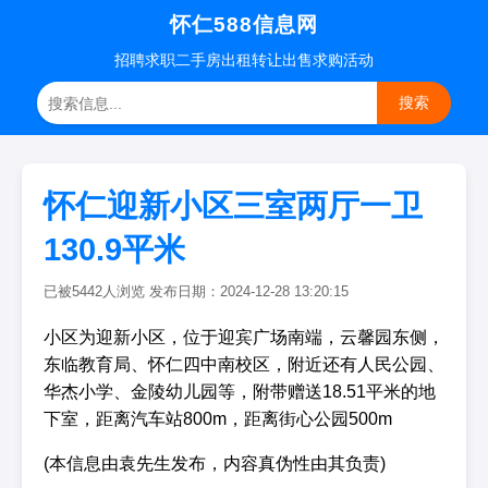
怀仁588信息网
招聘
求职
二手房
出租转让
出售求购
活动
搜索
怀仁迎新小区三室两厅一卫
130.9平米
已被5442人浏览 发布日期：2024-12-28 13:20:15
小区为迎新小区，位于迎宾广场南端，云馨园东侧，
东临教育局、怀仁四中南校区，附近还有人民公园、
华杰小学、金陵幼儿园等，附带赠送18.51平米的地
下室，距离汽车站800m，距离街心公园500m
(本信息由袁先生发布，内容真伪性由其负责)