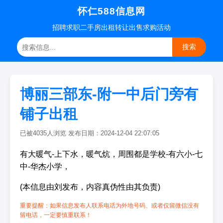
怀仁588信息网
招聘
求职
二手房
出租转让
出售求购
活动
搜索
博丽三部东-附一中后门旁有
铺子出租
已被4035人浏览 发布日期：2024-12-04 22:07:05
有大暖气-上下水，暖气炕，周围都是学校-有六小-七
中-华杰小学，
(本信息由刘发布，内容真伪性由其负责)
重要提醒：如果信息发布人联系电话为外地号码、或者仅留微信没有
留电话，一定要慎重联系！